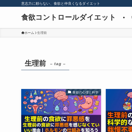
意志力に頼らない、食欲と仲良くなるダイエット
食欲コントロールダイエット
ホーム
生理前
生理前
– tag –
食欲の心理と科学